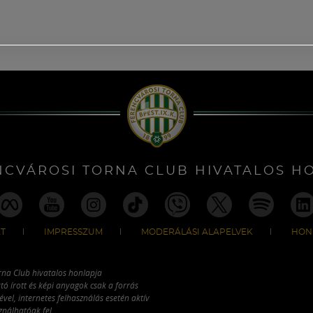
NCVÁROSI TORNA CLUB HIVATALOS H
T
IMPRESSZUM
MODERÁLÁSI ALAPELVEK
HON
rna Club hivatalos honlapja
tó írott és képi anyagok csak a forrás
vel, internetes felhasználás esetén aktív
ználhatóak fel.