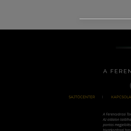
A FERE
SAJTÓCENTER
KAPCSOLA
A Ferencvárosi To
Az oldalon találha
pontos megjelölésé
hivatkozással has