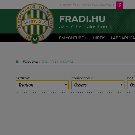
FRADI.HU
az FTC hivatalos honlapja
FM YOUTUBE +
HÍREK
LABDARÚGÁ
FŐOLDAL
»
TAG: PRISKIN TAMÁS
SPORTÁG
SZAKOSZTÁLY
DÁT
Triatlon
Összes
Ös