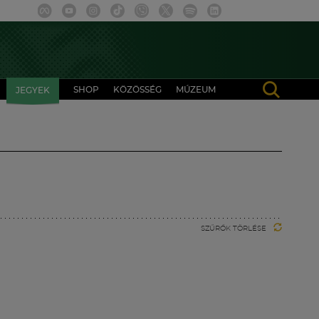
SHOP
KÖZÖSSÉG
MÚZEUM
JEGYEK
SZŰRŐK TÖRLÉSE