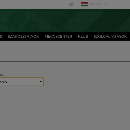
MAGYAR
S
SZAKOSZTÁLYOK
MECCSCENTER
KLUB
SZOLGÁLTATÁSOK
UM
szes