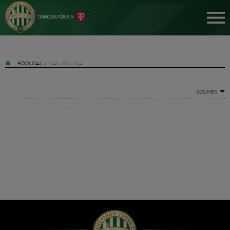
FŐOLDAL
»
TAG: ROLIKA
SZŰRÉS
Jegyek
FM YouTube +
Hírek