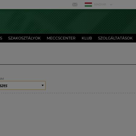
MAGYAR
S
SZAKOSZTÁLYOK
MECCSCENTER
KLUB
SZOLGÁLTATÁSOK
UM
szes