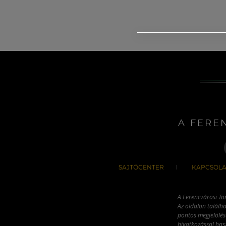
A FERE
SAJTÓCENTER
KAPCSOLA
A Ferencvárosi To
Az oldalon találha
pontos megjelölésé
hivatkozással has