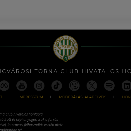
NCVÁROSI TORNA CLUB HIVATALOS H
T
IMPRESSZUM
MODERÁLÁSI ALAPELVEK
HON
rna Club hivatalos honlapja
tó írott és képi anyagok csak a forrás
vel, internetes felhasználás esetén aktív
ználhatóak fel.