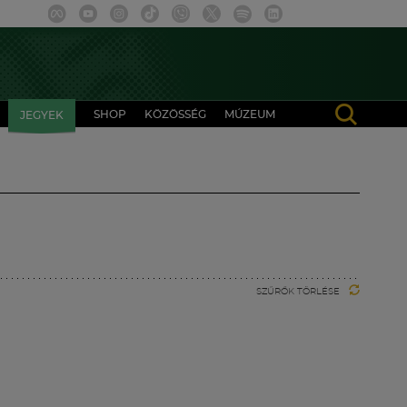
SHOP
KÖZÖSSÉG
MÚZEUM
JEGYEK
SZŰRŐK TÖRLÉSE