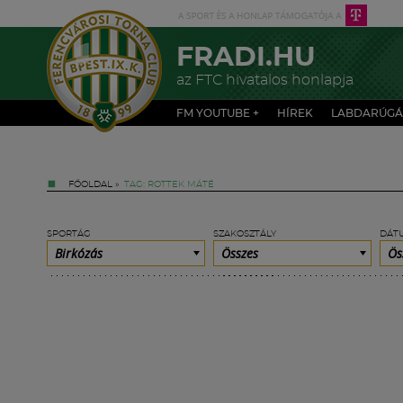
FRADI.HU
az FTC hivatalos honlapja
FM YOUTUBE +
HÍREK
LABDARÚGÁ
FŐOLDAL
»
TAG: ROTTEK MÁTÉ
SPORTÁG
SZAKOSZTÁLY
DÁT
Birkózás
Összes
Ös