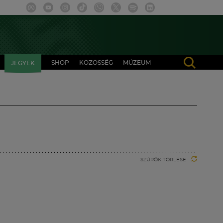
SHOP
KÖZÖSSÉG
MÚZEUM
JEGYEK
SZŰRŐK TÖRLÉSE