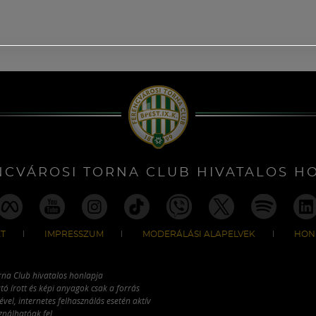
NCVÁROSI TORNA CLUB HIVATALOS H
T
IMPRESSZUM
MODERÁLÁSI ALAPELVEK
HON
rna Club hivatalos honlapja
tó írott és képi anyagok csak a forrás
vel, internetes felhasználás esetén aktív
ználhatóak fel.