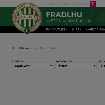
FRADI.HU
az FTC hivatalos honlapja
FM YOUTUBE +
HÍREK
LABDARÚGÁ
FŐOLDAL
»
TAG: ROTTEK MÁTÉ
SPORTÁG
SZAKOSZTÁLY
DÁT
Kajak-kenu
Összes
Ös