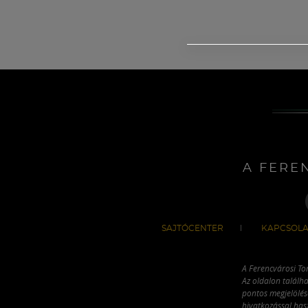
A FERE
SAJTÓCENTER
KAPCSOLA
A Ferencvárosi To
Az oldalon találha
pontos megjelölésé
hivatkozással has