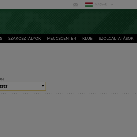
MAGYAR
S
SZAKOSZTÁLYOK
MECCSCENTER
KLUB
SZOLGÁLTATÁSOK
UM
szes