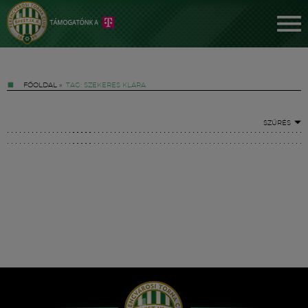
FŐOLDAL
»
TAG: SZEKERES KLÁRA
SZŰRÉS
Jegyek
FM YouTube +
Hírek