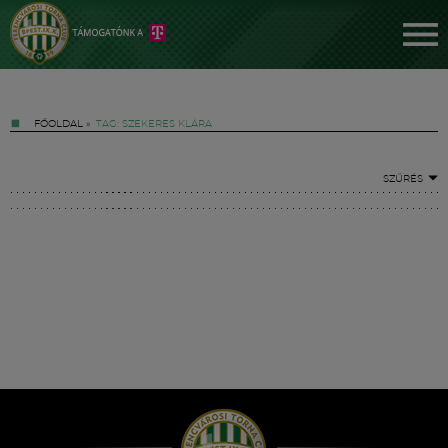
FŐOLDAL
»
TAG: SZEKERES KLÁRA
SZŰRÉS
Jegyek
FM YouTube +
Hírek