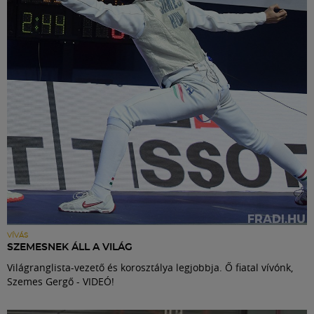
Labdarúgás
Szakosztályok
Meccscenter
Klub
Szolgáltatások
Shop
VÍVÁS
SZEMESNEK ÁLL A VILÁG
Világranglista-vezető és korosztálya legjobbja. Ő fiatal vívónk,
Közösség
Szemes Gergő - VIDEÓ!