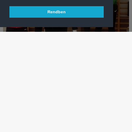
Rendben
VÍVÁS
KÉT MAGYAR KUPA-ARANY EGY HÉTVÉGE ALATT
Vívótehetségünk, Szemes Gergő megállíthatatlan volt a Magyar
Kupa hódmezővásárhelyi fordulójában.
TÖBB