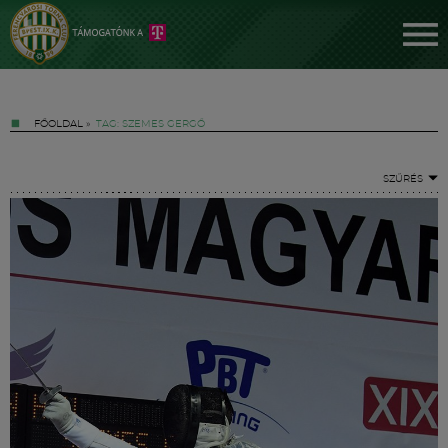
FŐOLDAL
»
TAG: SZEMES GERGŐ
SZŰRÉS
Jegyek
FM YouTube +
Hírek