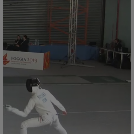
Múzeum
English