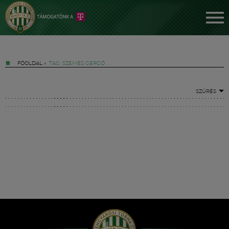
FŐOLDAL
»
TAG: SZEMES GERGŐ
SZŰRÉS
Jegyek
FM YouTube +
Hírek