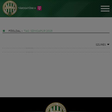
FŐOLDAL
»
TAG: SZINGAPÚR 2025
SZŰRÉS
Jegyek
FM YouTube +
Hírek