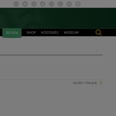
SHOP
KÖZÖSSÉG
MÚZEUM
JEGYEK
SZŰRŐK TÖRLÉSE