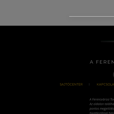
A FERE
SAJTÓCENTER
KAPCSOLA
A Ferencvárosi To
Az oldalon találha
pontos megjelölésé
hivatkozással has