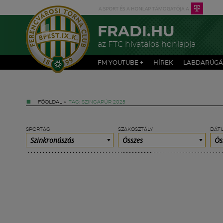
FRADI.HU
az FTC hivatalos honlapja
FM YOUTUBE +
HÍREK
LABDARÚGÁ
FŐOLDAL
»
TAG: SZINGAPÚR 2025
SPORTÁG
SZAKOSZTÁLY
DÁT
Szinkronúszás
Összes
Ös