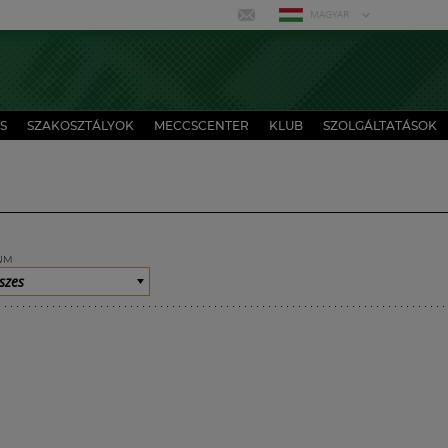
MAGYAR
S
SZAKOSZTÁLYOK
MECCSCENTER
KLUB
SZOLGÁLTATÁSOK
UM
szes