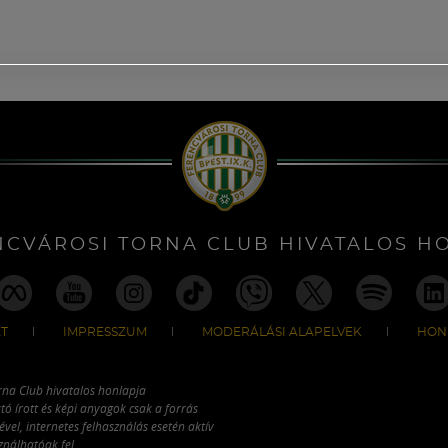
NCVÁROSI TORNA CLUB HIVATALOS H
T
IMPRESSZUM
MODERÁLÁSI ALAPELVEK
HON
rna Club hivatalos honlapja
tó írott és képi anyagok csak a forrás
vel, internetes felhasználás esetén aktív
ználhatóak fel.