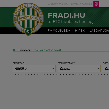
FRADI.HU
az FTC hivatalos honlapja
FM YOUTUBE +
HÍREK
LABDARÚGÁ
FŐOLDAL
»
TAG: SZINGAPÚR 2025
SPORTÁG
SZAKOSZTÁLY
DÁT
Atlétika
Összes
Ös