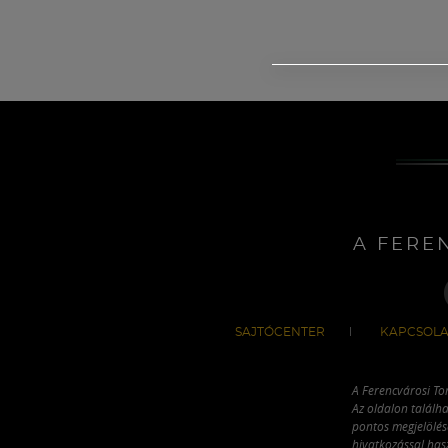
A FERE
SAJTÓCENTER
KAPCSOLA
A Ferencvárosi To
Az oldalon találha
pontos megjelölésé
hivatkozással has