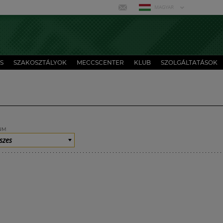
MAGYAR
S
SZAKOSZTÁLYOK
MECCSCENTER
KLUB
SZOLGÁLTATÁSOK
UM
szes