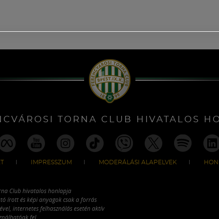
NCVÁROSI TORNA CLUB HIVATALOS H
T
IMPRESSZUM
MODERÁLÁSI ALAPELVEK
HON
rna Club hivatalos honlapja
tó írott és képi anyagok csak a forrás
vel, internetes felhasználás esetén aktív
ználhatóak fel.