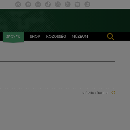
SHOP
KÖZÖSSÉG
MÚZEUM
JEGYEK
SZŰRŐK TÖRLÉSE