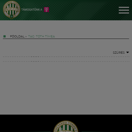
FŐOLDAL
»
TAG: TÓTH TÍMEA
SZŰRÉS
Jegyek
FM YouTube +
Hírek