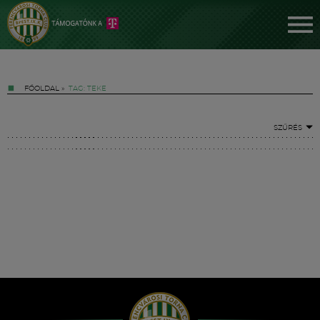
FŐOLDAL
»
TAG: TEKE
SZŰRÉS
Jegyek
FM YouTube +
Hírek