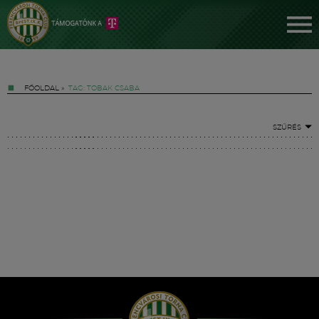
FŐOLDAL
»
TAG: TOBAK CSABA
SZŰRÉS
Jegyek
FM YouTube +
Hírek