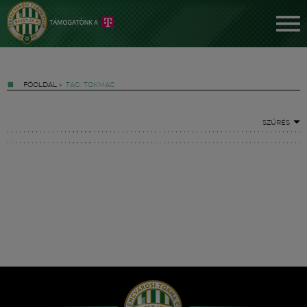
FŐOLDAL
»
TAG: TOKMAC
SZŰRÉS
Jegyek
FM YouTube +
Hírek