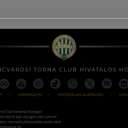
NCVÁROSI TORNA CLUB HIVATALOS H
T
IMPRESSZUM
MODERÁLÁSI ALAPELVEK
HON
rna Club hivatalos honlapja
tó írott és képi anyagok csak a forrás
vel, internetes felhasználás esetén aktív
ználhatóak fel.