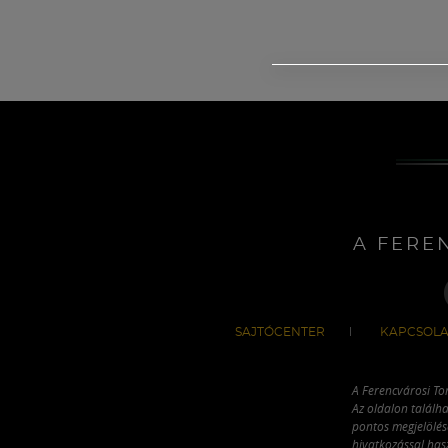
A FERE
SAJTÓCENTER
KAPCSOLA
A Ferencvárosi To
Az oldalon találha
pontos megjelölésé
hivatkozással has