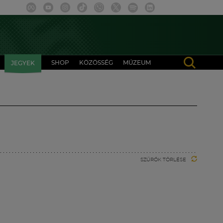
SHOP
KÖZÖSSÉG
MÚZEUM
JEGYEK
SZŰRŐK TÖRLÉSE