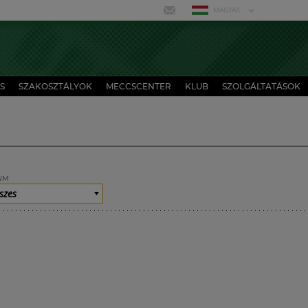
MAGYAR
S
SZAKOSZTÁLYOK
MECCSCENTER
KLUB
SZOLGÁLTATÁSOK
UM
szes