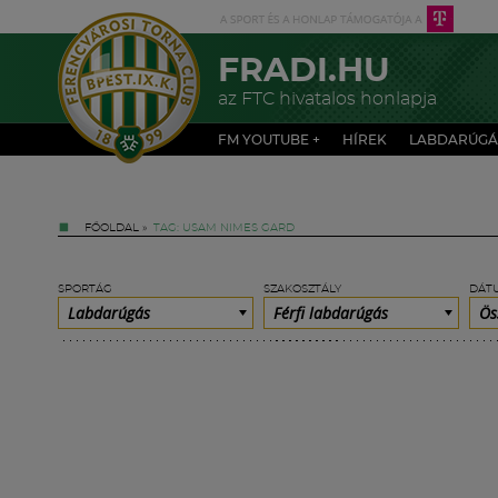
FRADI.HU
az FTC hivatalos honlapja
FM YOUTUBE +
HÍREK
LABDARÚGÁ
FŐOLDAL
»
TAG: USAM NIMES GARD
SPORTÁG
SZAKOSZTÁLY
DÁT
Labdarúgás
Férfi labdarúgás
Ös