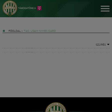
FŐOLDAL
»
TAG: USAM NIMES GARD
SZŰRÉS
Jegyek
FM YouTube +
Hírek