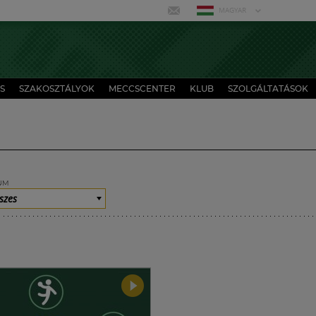
MAGYAR
S
SZAKOSZTÁLYOK
MECCSCENTER
KLUB
SZOLGÁLTATÁSOK
UM
szes