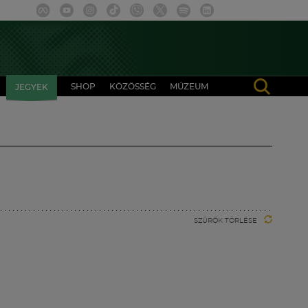
SHOP
KÖZÖSSÉG
MÚZEUM
JEGYEK
SZŰRŐK TÖRLÉSE