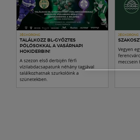
JÉGKORONG
JÉGKORONG
TALÁLKOZZ BL-GYŐZTES
SZAKOSZT
PÓLÓSOKKAL A VASÁRNAPI
Vegyen egy
HOKIDERBIN!
ferencváro
A szezon első derbijén férfi
meccsein f
vízilabdacsapatunk néhány tagjával
találkozhatnak szurkolóink a
szünetekben.