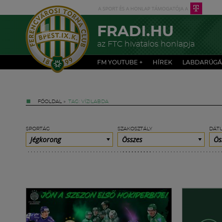
FRADI.HU
az FTC hivatalos honlapja
FM YOUTUBE +
HÍREK
LABDARÚGÁ
FŐOLDAL
»
TAG: VÍZILABDA
SPORTÁG
SZAKOSZTÁLY
DÁT
Jégkorong
Összes
Ös