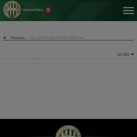
FŐOLDAL
»
TAG: V4 FUTURE SPORTS FESTIVAL
SZŰRÉS
Jegyek
FM YouTube +
Hírek