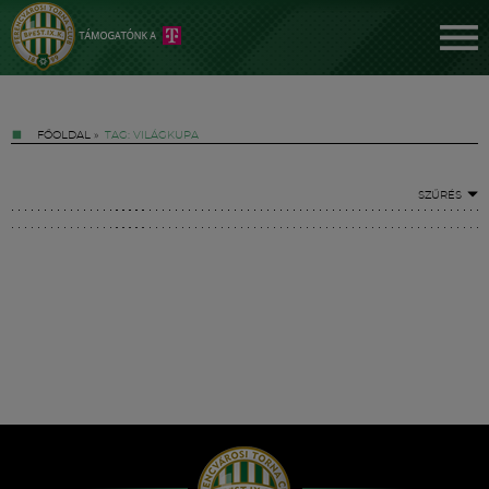
FŐOLDAL
»
TAG: VILÁGKUPA
SZŰRÉS
Jegyek
FM YouTube +
Hírek