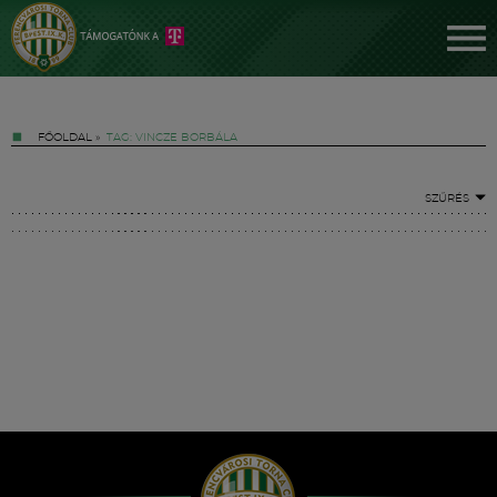
FŐOLDAL
»
TAG: VINCZE BORBÁLA
SZŰRÉS
Jegyek
FM YouTube +
Hírek