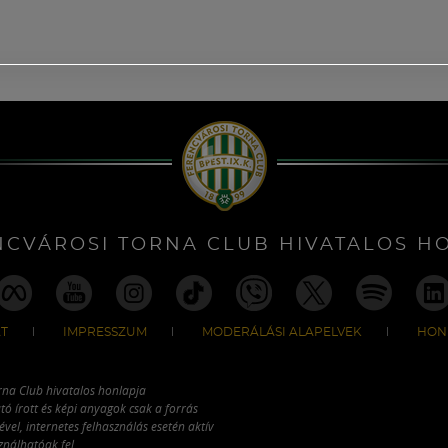
NCVÁROSI TORNA CLUB HIVATALOS H
T
IMPRESSZUM
MODERÁLÁSI ALAPELVEK
HON
rna Club hivatalos honlapja
tó írott és képi anyagok csak a forrás
vel, internetes felhasználás esetén aktív
ználhatóak fel.