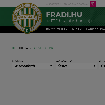
FRADI.HU
az FTC hivatalos honlapja
FM YOUTUBE +
HÍREK
LABDARÚGÁ
FŐOLDAL
»
TAG: VIRÓK ERNA
SPORTÁG
SZAKOSZTÁLY
DÁT
Szinkronúszás
Összes
Ös