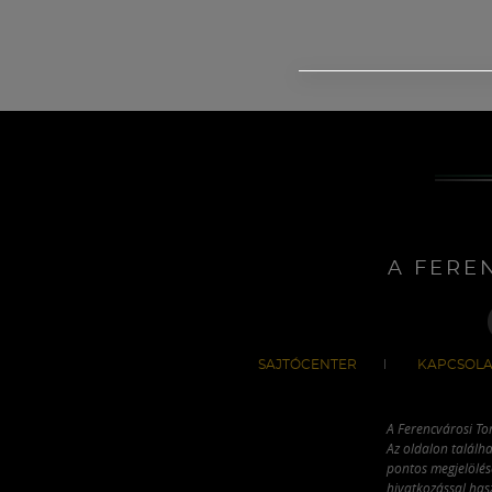
A FERE
SAJTÓCENTER
KAPCSOLA
A Ferencvárosi To
Az oldalon találha
pontos megjelölésé
hivatkozással has