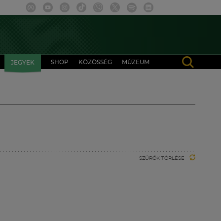
SHOP
KÖZÖSSÉG
MÚZEUM
JEGYEK
SZŰRŐK TÖRLÉSE