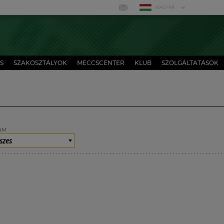
MAGYAR
S
SZAKOSZTÁLYOK
MECCSCENTER
KLUB
SZOLGÁLTATÁSOK
UM
szes