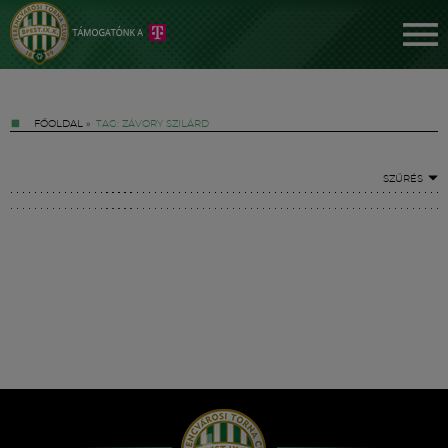
FŐOLDAL
»
TAG: ZÁVORY SZILÁRD
SZŰRÉS
Jegyek
FM YouTube +
Hírek