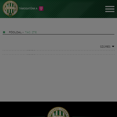
FŐOLDAL
»
TAG: ZTE
SZŰRÉS
Jegyek
FM YouTube +
Hírek