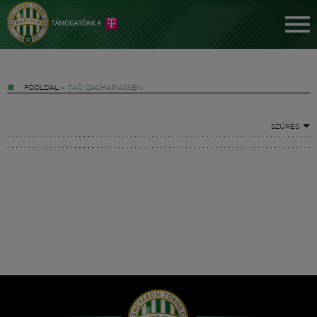
FŐOLDAL
»
TAG: ZACHARIASSEN
SZŰRÉS
Jegyek
FM YouTube +
Hírek