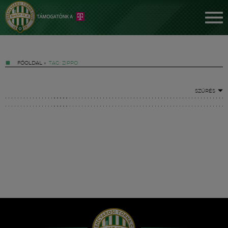
FŐOLDAL
»
TAG: ZIPPO
SZŰRÉS
Jegyek
FM YouTube +
Hírek