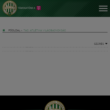
FŐOLDAL
»
TAG: ATLÉTIKA VILÁGBAJNOKSÁG
SZŰRÉS
Jegyek
FM YouTube +
Hírek