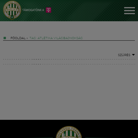
FŐOLDAL
»
TAG: ATLÉTIKA VILÁGBAJNOKSÁG
SZŰRÉS
Jegyek
FM YouTube +
Hírek