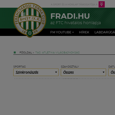
FRADI.HU
az FTC hivatalos honlapja
FM YOUTUBE +
HÍREK
LABDARÚGÁ
FŐOLDAL
»
TAG: ATLÉTIKA VILÁGBAJNOKSÁG
SPORTÁG
SZAKOSZTÁLY
DÁT
Szinkronúszás
Összes
Ös