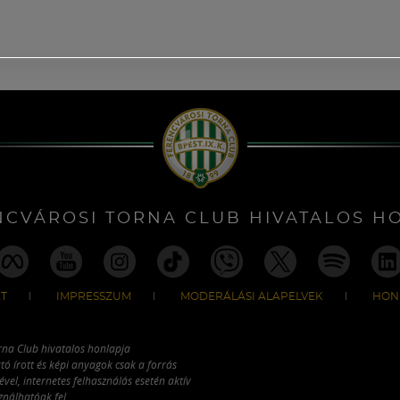
NCVÁROSI TORNA CLUB HIVATALOS H
T
IMPRESSZUM
MODERÁLÁSI ALAPELVEK
HON
rna Club hivatalos honlapja
tó írott és képi anyagok csak a forrás
vel, internetes felhasználás esetén aktív
ználhatóak fel.