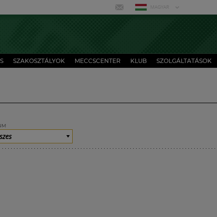
MAGYAR
S
SZAKOSZTÁLYOK
MECCSCENTER
KLUB
SZOLGÁLTATÁSOK
UM
szes