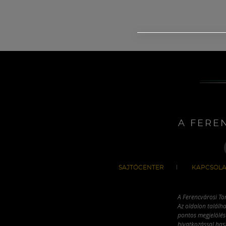
A FERE
SAJTÓCENTER
KAPCSOLA
A Ferencvárosi To
Az oldalon találha
pontos megjelölésé
hivatkozással has