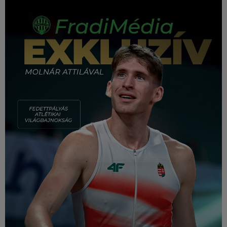
Múzeum
English