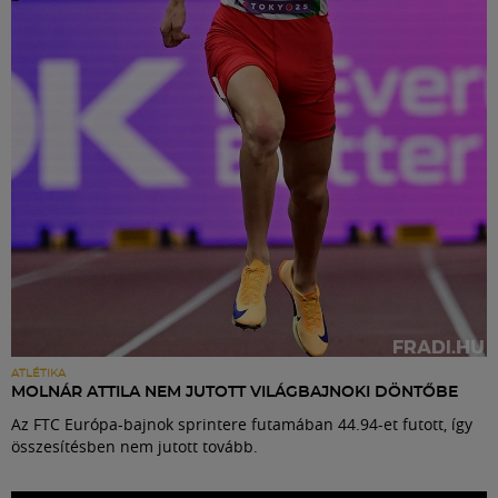
Labdarúgás
Szakosztályok
Meccscenter
Klub
Szolgáltatások
Shop
ATLÉTIKA
MOLNÁR ATTILA NEM JUTOTT VILÁGBAJNOKI DÖNTŐBE
Az FTC Európa-bajnok sprintere futamában 44.94-et futott, így
Közösség
összesítésben nem jutott tovább.