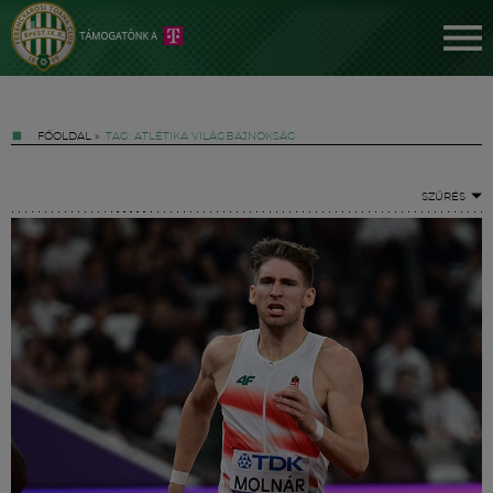
FŐOLDAL
»
TAG: ATLÉTIKA VILÁGBAJNOKSÁG
SZŰRÉS
Jegyek
FM YouTube +
Hírek