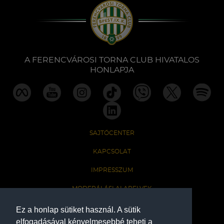
A FERENCVÁROSI TORNA CLUB HIVATALOS
HONLAPJA
SAJTÓCENTER
KAPCSOLAT
IMPRESSZUM
MODERÁLÁSI ALAPELVEK
HONLAP ADATKEZELÉSI TÁJÉKOZTATÓ
Ez a honlap sütiket használ. A sütik
elfogadásával kényelmesebbé teheti a