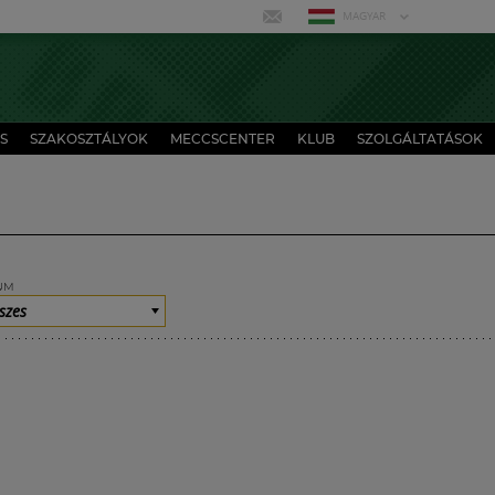
MAGYAR
S
SZAKOSZTÁLYOK
MECCSCENTER
KLUB
SZOLGÁLTATÁSOK
UM
szes