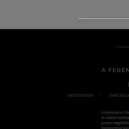
A FERE
SAJTÓCENTER
KAPCSOLA
A Ferencvárosi To
Az oldalon találha
pontos megjelölésé
hivatkozással has