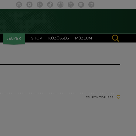
SHOP
KÖZÖSSÉG
MÚZEUM
JEGYEK
SZŰRŐK TÖRLÉSE