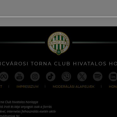
NCVÁROSI TORNA CLUB HIVATALOS H
T
IMPRESSZUM
MODERÁLÁSI ALAPELVEK
HON
rna Club hivatalos honlapja
tó írott és képi anyagok csak a forrás
vel, internetes felhasználás esetén aktív
ználhatóak fel.