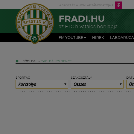
FRADI.HU
az FTC hivatalos honlapja
FM YOUTUBE +
HÍREK
LABDARÚGÁ
FŐOLDAL
»
TAG: BÁLIZS BENCE
SPORTÁG
SZAKOSZTÁLY
DÁT
Korcsolya
Összes
Ös