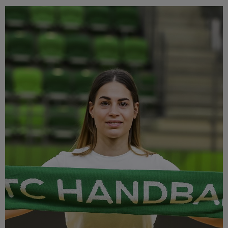
Múzeum
English