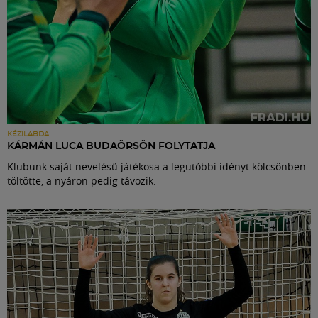
KÉZILABDA
KÁRMÁN LUCA BUDAÖRSÖN FOLYTATJA
Klubunk saját nevelésű játékosa a legutóbbi idényt kölcsönben
töltötte, a nyáron pedig távozik.