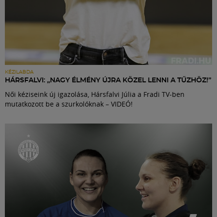
KÉZILABDA
HÁRSFALVI: „NAGY ÉLMÉNY ÚJRA KÖZEL LENNI A TŰZHÖZ!”
Női kéziseink új igazolása, Hársfalvi Júlia a Fradi TV-ben
mutatkozott be a szurkolóknak – VIDEÓ!