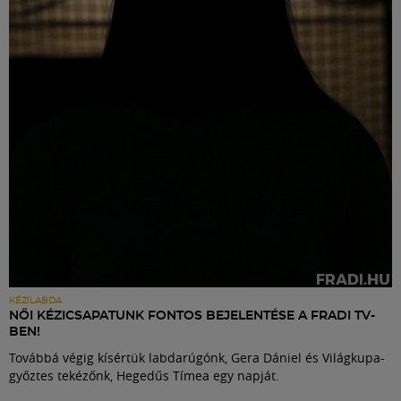
Labdarúgás
Szakosztályok
Meccscenter
Klub
Szolgáltatások
Shop
KÉZILABDA
NŐI KÉZICSAPATUNK FONTOS BEJELENTÉSE A FRADI TV-
BEN!
Közösség
Továbbá végig kísértük labdarúgónk, Gera Dániel és Világkupa-
győztes tekézőnk, Hegedűs Tímea egy napját.