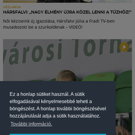
KÉZILABDA
HÁRSFALVI: „NAGY ÉLMÉNY ÚJRA KÖZEL LENNI A TŰZHÖZ!”
Női kéziseink új igazolása, Hársfalvi Júlia a Fradi TV-ben
mutatkozott be a szurkolóknak – VIDEÓ!
Ez a honlap sütiket használ. A sütik
elfogadásával kényelmesebbé teheti a
böngészést. A honlap további böngészésével
hozzájárulását adja a sütik használatához.
További információ.