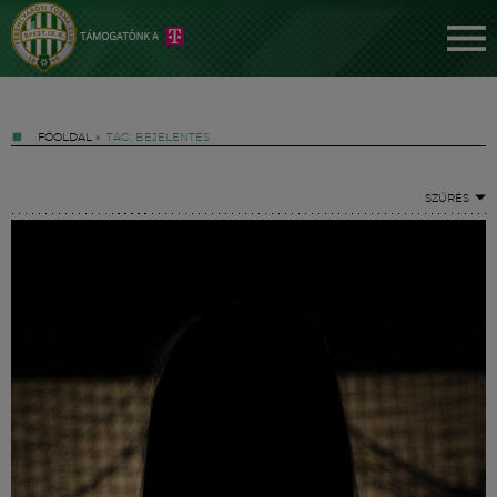
FŐOLDAL
»
TAG: BEJELENTÉS
SZŰRÉS
Jegyek
FM YouTube +
Hírek