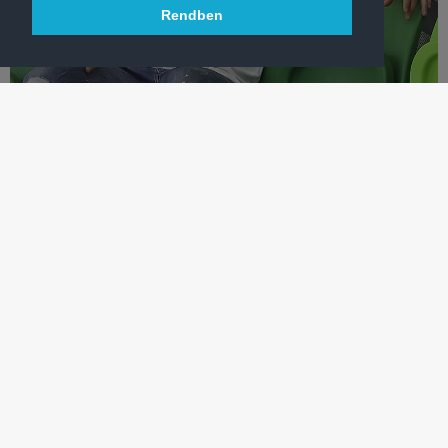
Rendben
KÉZILABDA
TOMORI ZSUZSANNA VISSZATÉR!
A hétvégén a negyedik BL-aranyát begyűjtő kézilabdázó
korábban öt éven át szerepelt már a Ferencvárosban.