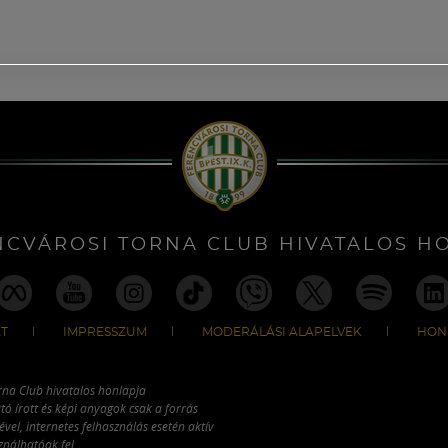
NCVÁROSI TORNA CLUB HIVATALOS H
T
IMPRESSZUM
MODERÁLÁSI ALAPELVEK
HON
rna Club hivatalos honlapja
tó írott és képi anyagok csak a forrás
vel, internetes felhasználás esetén aktív
ználhatóak fel.