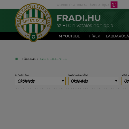
FRADI.HU
az FTC hivatalos honlapja
FM YOUTUBE +
HÍREK
LABDARÚGÁ
FŐOLDAL
»
TAG: BEJELENTÉS
SPORTÁG
SZAKOSZTÁLY
DÁT
Ökölvívás
Ökölvívás
Ös