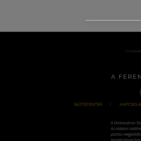
A FERE
SAJTÓCENTER
KAPCSOLA
A Ferencvárosi To
Az oldalon találha
pontos megjelölésé
hivatkozással has