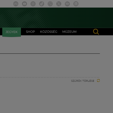
SHOP
KÖZÖSSÉG
MÚZEUM
JEGYEK
SZŰRŐK TÖRLÉSE