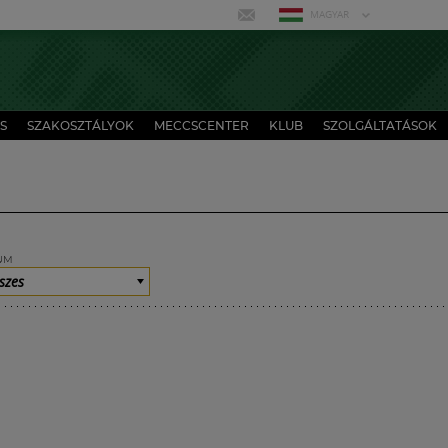
MAGYAR
S
SZAKOSZTÁLYOK
MECCSCENTER
KLUB
SZOLGÁLTATÁSOK
UM
szes