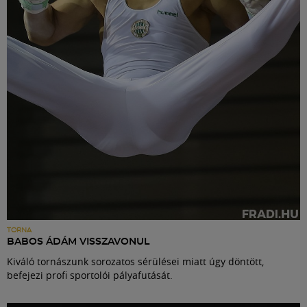
Labdarúgás
Szakosztályok
Meccscenter
Klub
Szolgáltatások
Shop
TORNA
BABOS ÁDÁM VISSZAVONUL
Kiváló tornászunk sorozatos sérülései miatt úgy döntött,
Közösség
befejezi profi sportolói pályafutását.