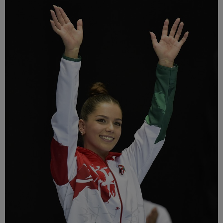
Múzeum
English