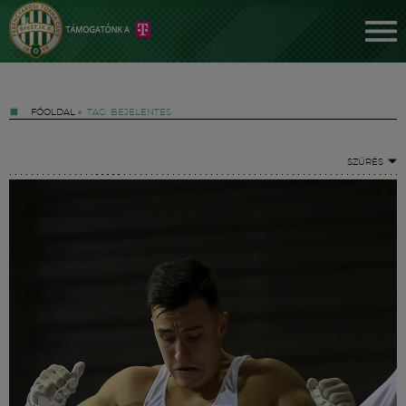
FŐOLDAL
»
TAG: BEJELENTÉS
SZŰRÉS
Jegyek
FM YouTube +
Hírek