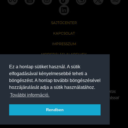
SAJTÓCENTER
KAPCSOLAT
IMPRESSZUM
MODERÁLÁSI ALAPELVEK
HONLAP ADATKEZELÉSI TÁJÉKOZTATÓ
Ez a honlap sütiket használ. A sütik
elfogadásával kényelmesebbé teheti a
böngészést. A honlap további böngészésével
A Ferencvárosi Torna Club hivatalos honlapja
hozzájárulását adja a sütik használatához.
Az oldalon található írott és képi anyagok csak a forrás pontos
További információ.
megjelölésével, internetes felhasználás esetén aktív hivatkozással
használhatóak fel.
Rendben
COPYRIGHT 2026