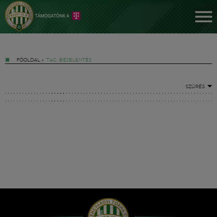
FŐOLDAL
»
TAG: BEJELENTÉS
SZŰRÉS
Jegyek
FM YouTube +
Hírek