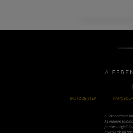
A FERE
SAJTÓCENTER
KAPCSOLA
A Ferencvárosi To
Az oldalon találha
pontos megjelölésé
hivatkozással has