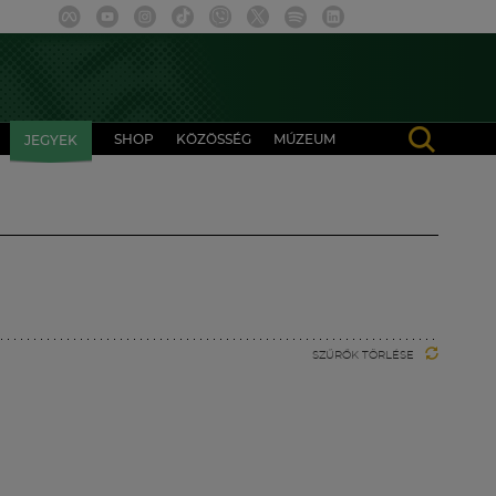
SHOP
KÖZÖSSÉG
MÚZEUM
JEGYEK
SZŰRŐK TÖRLÉSE