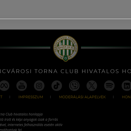
NCVÁROSI TORNA CLUB HIVATALOS H
T
IMPRESSZUM
MODERÁLÁSI ALAPELVEK
HON
rna Club hivatalos honlapja
tó írott és képi anyagok csak a forrás
vel, internetes felhasználás esetén aktív
ználhatóak fel.