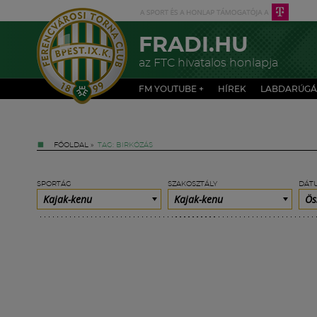
FRADI.HU
az FTC hivatalos honlapja
FM YOUTUBE +
HÍREK
LABDARÚGÁ
FŐOLDAL
»
TAG: BIRKÓZÁS
SPORTÁG
SZAKOSZTÁLY
DÁT
Kajak-kenu
Kajak-kenu
Ös