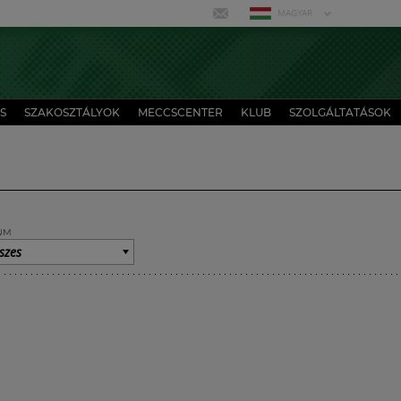
MAGYAR
S
SZAKOSZTÁLYOK
MECCSCENTER
KLUB
SZOLGÁLTATÁSOK
UM
szes