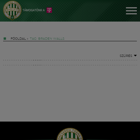
FŐOLDAL
»
TAG: BRADEN WALLS
SZŰRÉS
Jegyek
FM YouTube +
Hírek