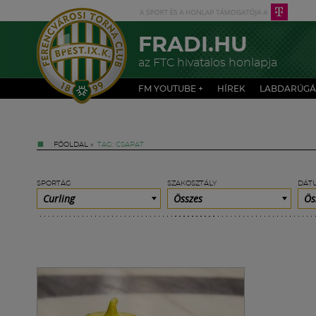
FRADI.HU
az FTC hivatalos honlapja
FM YOUTUBE +
HÍREK
LABDARÚGÁ
FŐOLDAL
»
TAG: CSAPAT
SPORTÁG
SZAKOSZTÁLY
DÁT
Curling
Összes
Ös