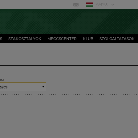
MAGYAR
S
SZAKOSZTÁLYOK
MECCSCENTER
KLUB
SZOLGÁLTATÁSOK
UM
szes