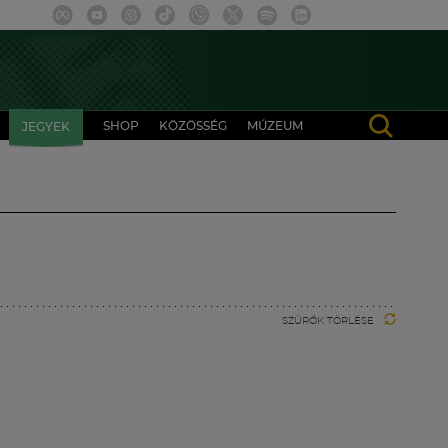
SHOP
KÖZÖSSÉG
MÚZEUM
JEGYEK
SZŰRŐK TÖRLÉSE