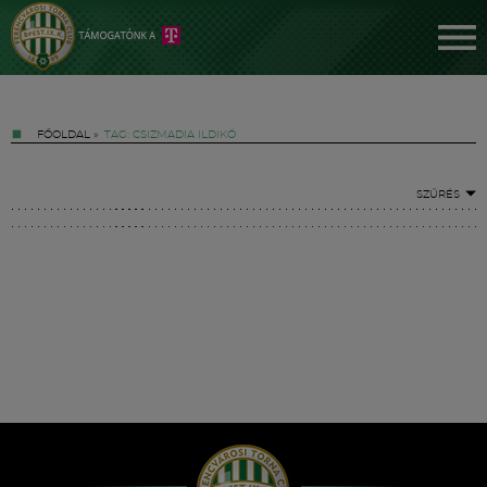
FŐOLDAL
»
TAG: CSIZMADIA ILDIKÓ
SZŰRÉS
Jegyek
FM YouTube +
Hírek