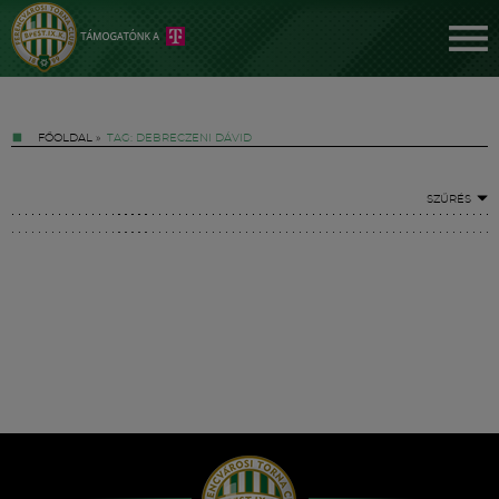
FŐOLDAL
»
TAG: DEBRECZENI DÁVID
SZŰRÉS
Jegyek
FM YouTube +
Hírek