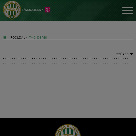
FŐOLDAL
»
TAG: DERBI
SZŰRÉS
Jegyek
FM YouTube +
Hírek