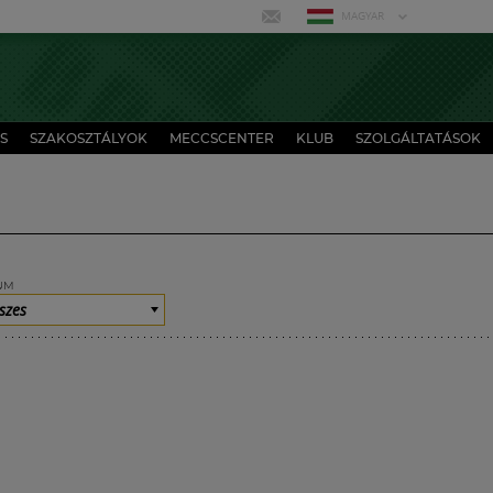
MAGYAR
S
SZAKOSZTÁLYOK
MECCSCENTER
KLUB
SZOLGÁLTATÁSOK
UM
szes