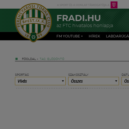
FRADI.HU
az FTC hivatalos honlapja
FM YOUTUBE +
HÍREK
LABDARÚGÁ
FŐOLDAL
»
TAG: ELŐDÖNTŐ
SPORTÁG
SZAKOSZTÁLY
DÁT
Vívás
Összes
Ös