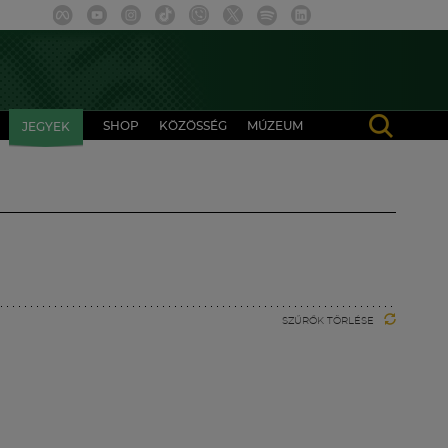
SHOP
KÖZÖSSÉG
MÚZEUM
JEGYEK
SZŰRŐK TÖRLÉSE