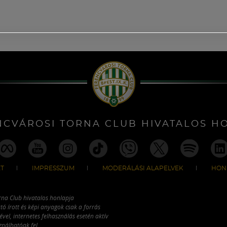
NCVÁROSI TORNA CLUB HIVATALOS H
T
IMPRESSZUM
MODERÁLÁSI ALAPELVEK
HON
rna Club hivatalos honlapja
tó írott és képi anyagok csak a forrás
vel, internetes felhasználás esetén aktív
ználhatóak fel.