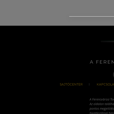
A FERE
SAJTÓCENTER
KAPCSOLA
A Ferencvárosi To
Az oldalon találha
pontos megjelölésé
hivatkozással has