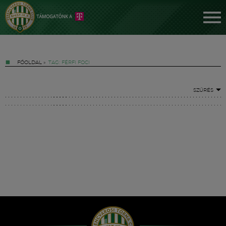
FŐOLDAL
»
TAG: FÉRFI FOCI
SZŰRÉS
Jegyek
FM YouTube +
Hírek