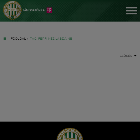
FŐOLDAL
»
TAG: FÉRFI KÉZILABDA NB I
SZŰRÉS
Jegyek
FM YouTube +
Hírek