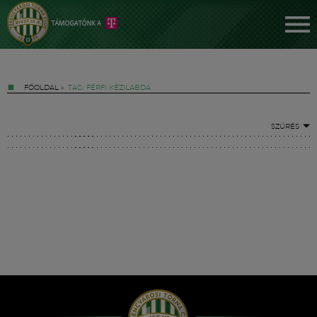
FŐOLDAL
»
TAG: FÉRFI KÉZILABDA
SZŰRÉS
Jegyek
FM YouTube +
Hírek