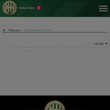
FŐOLDAL
»
TAG: FARKAS TAMARA
SZŰRÉS
Jegyek
FM YouTube +
Hírek