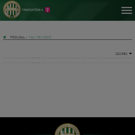
FŐOLDAL
»
TAG: FEJVÉDŐ
SZŰRÉS
Jegyek
FM YouTube +
Hírek