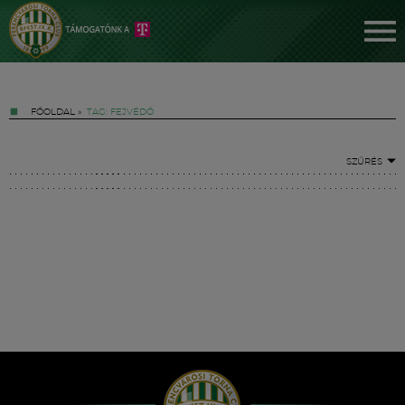
FŐOLDAL
»
TAG: FEJVÉDŐ
SZŰRÉS
Jegyek
FM YouTube +
Hírek