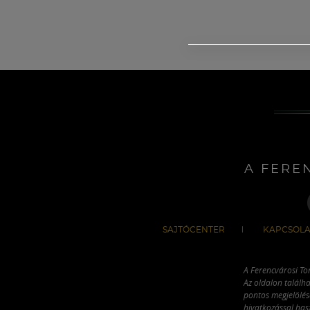
A FERE
SAJTÓCENTER
KAPCSOLA
A Ferencvárosi To
Az oldalon találha
pontos megjelölésé
hivatkozással has