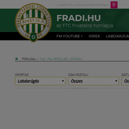
FRADI.HU
az FTC hivatalos honlapja
FM YOUTUBE +
HÍREK
LABDARÚGÁ
FŐOLDAL
»
TAG: FELKÉSZÜLÉSI IDŐSZAK
SPORTÁG
SZAKOSZTÁLY
DÁT
Labdarúgás
Összes
Ös