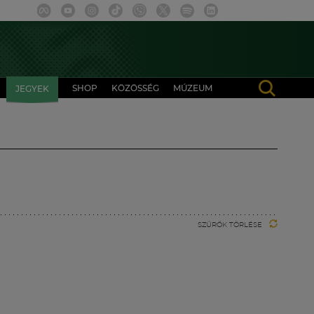
SHOP
KÖZÖSSÉG
MÚZEUM
JEGYEK
SZŰRŐK TÖRLÉSE