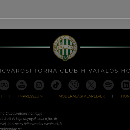
NCVÁROSI TORNA CLUB HIVATALOS H
T
IMPRESSZUM
MODERÁLÁSI ALAPELVEK
HON
rna Club hivatalos honlapja
tó írott és képi anyagok csak a forrás
vel, internetes felhasználás esetén aktív
ználhatóak fel.