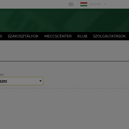
MAGYAR
S
SZAKOSZTÁLYOK
MECCSCENTER
KLUB
SZOLGÁLTATÁSOK
UM
szes