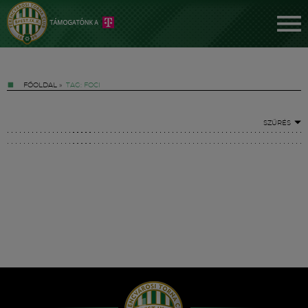
FŐOLDAL
»
TAG: FOCI
SZŰRÉS
Jegyek
FM YouTube +
Hírek